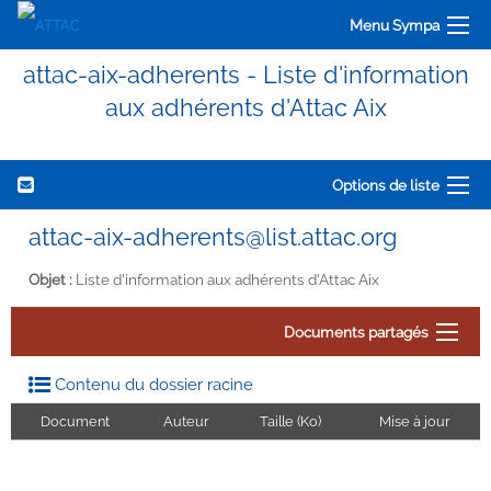
Menu Sympa
attac-aix-adherents - Liste d'information
aux adhérents d'Attac Aix
Options de liste
attac-aix-adherents@list.attac.org
Objet :
Liste d'information aux adhérents d'Attac Aix
Documents partagés
Contenu du dossier racine
Document
Auteur
Taille (Ko)
Mise à jour