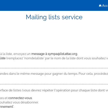
Accu
Mailing lists service
à la liste, envoyez un
message à sympa@list.attac.org
.
iste
(remplacez 'nomdelaliste' par le nom de la liste dont vous souhaitez 
ndes dans le même message pour gagner du temps. Pour cela, procédez
face de listes (vous devrez répéter l'opération pour chaque liste dont 
tes et
connectez-vous
.
ouhaitez vous désabonner.
onnement'
.