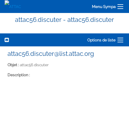
Menu Sympa
attac56.discuter - attac56.discuter
Options de liste
attac56.discuter@list.attac.org
Objet :
attac56.discuter
Description :